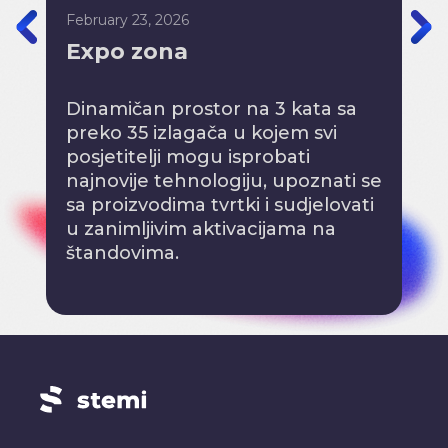
znanj
February 23, 2026
robot
Expo zona
turni
podru
Dinamičan prostor na 3 kata sa
preko 35 izlagača u kojem svi
posjetitelji mogu isprobati
najnovije tehnologiju, upoznati se
sa proizvodima tvrtki i sudjelovati
u zanimljivim aktivacijama na
štandovima.